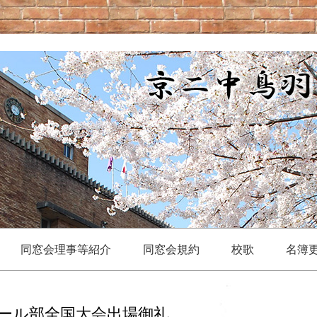
コンテンツへ移動
同窓会理事等紹介
同窓会規約
校歌
名簿
ボール部全国大会出場御礼