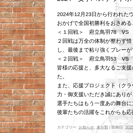
2024年12月23日から行われ
おかげで全国初勝利をおさめる
＜１回戦＞ 府立鳥羽78 VS
２回戦は万全の体制が整わず惜
し、最後まで粘り強くプレーが
＜２回戦＞ 府立鳥羽53 VS
皆様の応援と、多大なるご支援
た。
また、応援プロジェクト（クラ
力・御支援いただき誠にありが
選手たちはもう一度あの舞台に
後輩たちの活躍をこれからも応
カテゴリー:
お知らせ
,
未分類
| 投稿日:
20