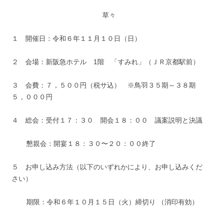
草々
１ 開催日：令和６年１１月１０日（日）
２ 会場：新阪急ホテル 1階 「すみれ」（ＪＲ京都駅前）
３ 会費：７，５００円（税サ込） ※鳥羽３５期～３８期
５，０００円
４ 総会：受付１７：３０ 開会１８：００ 議案説明と決議
懇親会：開宴１８：３０〜２０：００終了
５ お申し込み方法（以下のいずれかにより、お申し込みくだ
さい）
期限：令和６年１０月１５日（火）締切り （消印有効）