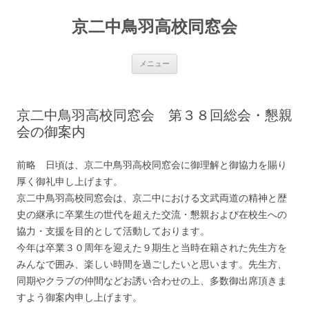
京二中鳥羽高校同窓会
コンテンツへ移動
メニュー
京二中鳥羽高校同窓会 第３８回総会・懇親
会の御案内
前略 日頃は、京二中鳥羽高校同窓会に御理解と御協力を賜り
厚く御礼申し上げます。
京二中鳥羽高校同窓会は、京二中における文武両道の精神と歴
史の継承に卒業生の世代を超えた交流・懇親および在校生への
協力・支援を目的として活動しております。
今年は卒業３０周年を迎えた９期生と当時在籍された先生方を
みんなで囲み、楽しい時間を過ごしたいと思います。先生方、
同期やクラブの仲間などお誘い合わせの上、多数御出席頂きま
すよう御案内申し上げます。