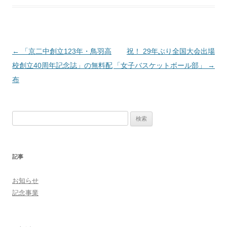
投稿ナビゲーション
←
「京二中創立123年・鳥羽高
祝！ 29年ぶり全国大会出場
校創立40周年記念誌」の無料配
「女子バスケットボール部」
→
布
検索:
記事
お知らせ
記念事業