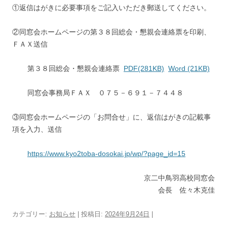
①返信はがきに必要事項をご記入いただき郵送してください。
②同窓会ホームページの第３８回総会・懇親会連絡票を印刷、
ＦＡＸ送信
第３８回総会・懇親会連絡票
PDF(281KB)
Word (21KB)
同窓会事務局ＦＡＸ ０７５－６９１－７４４８
③同窓会ホームページの「お問合せ」に、返信はがきの記載事
項を入力、送信
https://www.kyo2toba-dosokai.jp/wp/?page_id=15
京二中鳥羽高校同窓会
会長 佐々木克佳
カテゴリー:
お知らせ
| 投稿日:
2024年9月24日
|